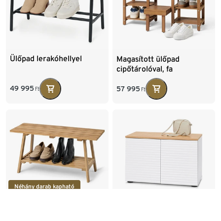
Ülőpad lerakóhellyel
Magasított ülőpad
cipőtárolóval, fa
49 995
57 995
Ft
Ft
Néhány darab kapható
»HOLT« pad, bambuszból,
Ülőpad, tárolóval, fehér/fa
lamellás elemekkel