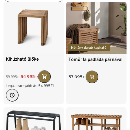
Néhány darab kapható
Kihúzható ülőke
Tömörfa padláda párnával
54 995
57 995
59 995
Ft
Ft
Ft
Legalacsonyabb ár:
54 995
Ft