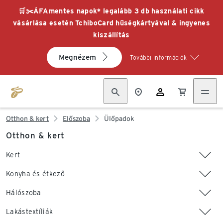
🛒✂️ÁFAmentes napok* legalább 3 db használati cikk
vásárlása esetén TchiboCard hűségkártyával & ingyenes
kiszállítás
Megnézem
További információk
Otthon & kert
Előszoba
Ülőpadok
Otthon & kert
Kert
Konyha és étkező
Hálószoba
Lakástextíliák