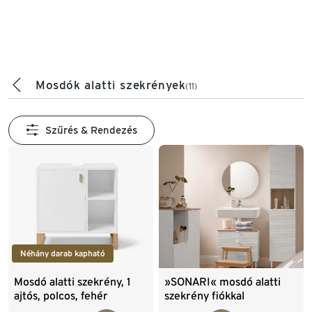
Mosdók alatti szekrények
(11)
Szűrés & Rendezés
Néhány darab kapható
Mosdó alatti szekrény, 1
»SONARI« mosdó alatti
ajtós, polcos, fehér
szekrény fiókkal