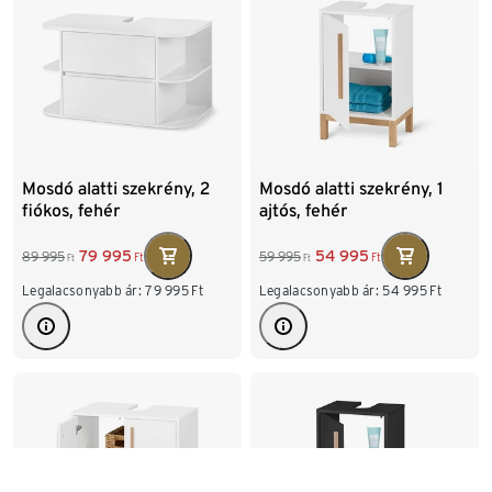
Mosdó alatti szekrény, 2
Mosdó alatti szekrény, 1
fiókos, fehér
ajtós, fehér
79 995
54 995
89 995
59 995
Ft
Ft
Ft
Ft
Legalacsonyabb ár:
79 995
Ft
Legalacsonyabb ár:
54 995
Ft