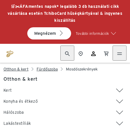
🛒✂️ÁFAmentes napok* legalább 3 db használati cikk
vásárlása esetén TchiboCard hűségkártyával & ingyenes
kiszállítás
Megnézem
További információk
Otthon & kert
Fürdőszoba
Mosdószekrények
Otthon & kert
Kert
Konyha és étkező
Hálószoba
Lakástextíliák