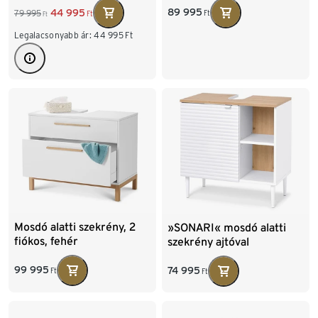
89 995
44 995
79 995
Ft
Ft
Ft
Legalacsonyabb ár:
44 995
Ft
Mosdó alatti szekrény, 2
»SONARI« mosdó alatti
fiókos, fehér
szekrény ajtóval
99 995
74 995
Ft
Ft