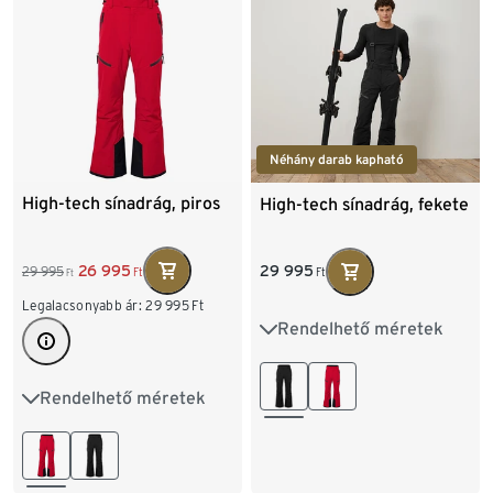
Néhány darab kapható
High-tech sínadrág, piros
High-tech sínadrág, fekete
26 995
29 995
29 995
Ft
Ft
Ft
Legalacsonyabb ár:
29 995
Ft
Rendelhető méretek
S 44/46
M 48/50
L 52/54
XL 56/58
Rendelhető méretek
S 44/46
M 48/50
XXL 60/62
L 52/54
XL 56/58