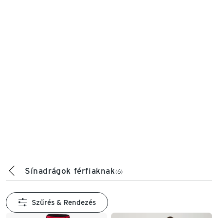
Sínadrágok férfiaknak
(6)
Szűrés & Rendezés