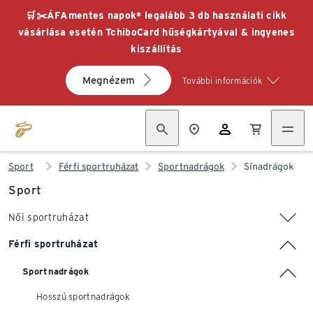
🛒✂️ÁFAmentes napok* legalább 3 db használati cikk
vásárlása esetén TchiboCard hűségkártyával & ingyenes
kiszállítás
Megnézem
További információk
Sport
Férfi sportruházat
Sportnadrágok
Sínadrágok
Sport
Női sportruházat
Férfi sportruházat
Sportnadrágok
Hosszú sportnadrágok