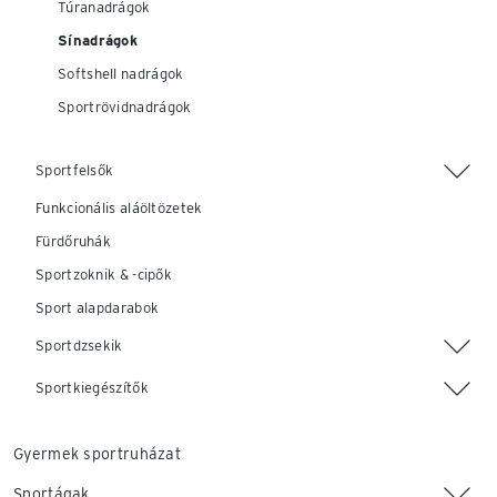
Túranadrágok
Sínadrágok
Softshell nadrágok
Sportrövidnadrágok
Sportfelsők
Funkcionális aláöltözetek
Fürdőruhák
Sportzoknik & -cipők
Sport alapdarabok
Sportdzsekik
Sportkiegészítők
Gyermek sportruházat
Sportágak