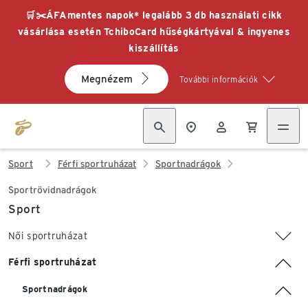
🛒✂️ÁFAmentes napok* legalább 3 db használati cikk
vásárlása esetén TchiboCard hűségkártyával & ingyenes
kiszállítás
Megnézem
További információk
Sport
Férfi sportruházat
Sportnadrágok
Sportrövidnadrágok
Sport
Női sportruházat
Férfi sportruházat
Sportnadrágok