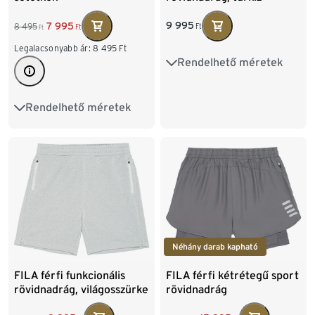
9 995
7 995
8 495
Ft
Ft
Ft
Legalacsonyabb ár:
8 495
Ft
Rendelhető méretek
S 44/46
M 48/50
L 52/54
XL 56/58
Rendelhető méretek
S 44/46
M 48/50
XXL 60/62
L 52/54
XL 56/58
XXL 60/62
Néhány darab kapható
FILA férfi funkcionális
FILA férfi kétrétegű sport
rövidnadrág, világosszürke
rövidnadrág