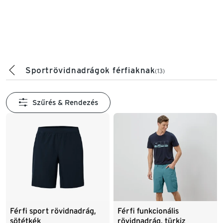
Sportrövidnadrágok férfiaknak
(13)
Szűrés & Rendezés
Férfi sport rövidnadrág,
Férfi funkcionális
sötétkék
rövidnadrág, türkiz