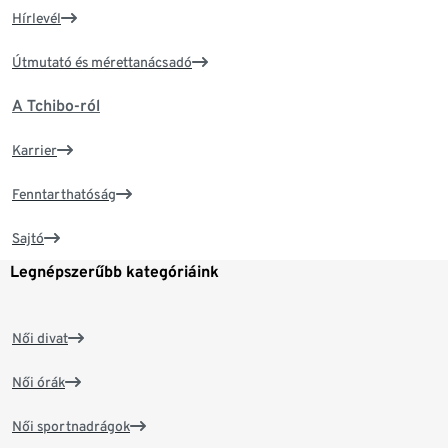
Hírlevél
Útmutató és mérettanácsadó
A Tchibo-ról
Karrier
Fenntarthatóság
Sajtó
Legnépszerűbb kategóriáink
Női divat
Női órák
Női sportnadrágok