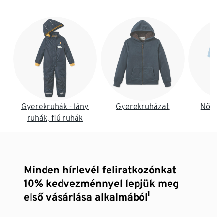
Lista vége
Gyerekruhák - lány
Gyerekruházat
Női 
ruhák, fiú ruhák
Minden hírlevél feliratkozónkat
10% kedvezménnyel lepjük meg
első vásárlása alkalmából¹