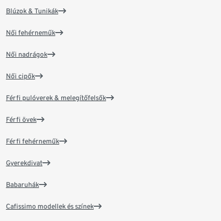
Blúzok & Tunikák
Női fehérneműk
Női nadrágok
Női cipők
Férfi pulóverek & melegítőfelsők
Férfi övek
Férfi fehérneműk
Gyerekdivat
Babaruhák
Cafissimo modellek és színek