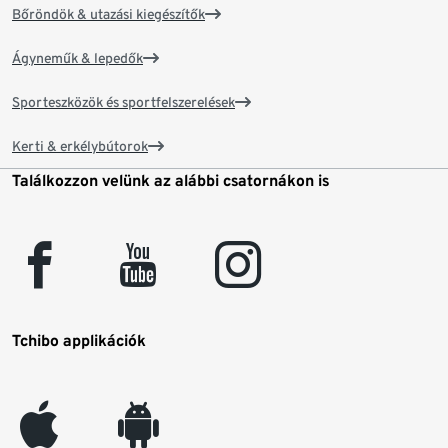
Bőröndök & utazási kiegészítők
Ágyneműk & lepedők
Sporteszközök és sportfelszerelések
Kerti & erkélybútorok
Találkozzon velünk az alábbi csatornákon is
facebook
youtube
instagram
Tchibo applikációk
appleinc
android