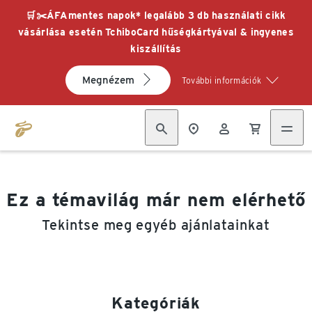
🛒✂️ÁFAmentes napok* legalább 3 db használati cikk
vásárlása esetén TchiboCard hűségkártyával & ingyenes
kiszállítás
Megnézem
További információk
Ez a témavilág már nem elérhető
Tekintse meg egyéb ajánlatainkat
Kategóriák