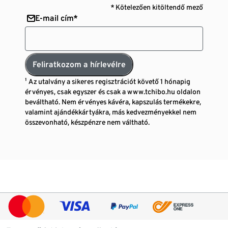
* Kötelezően kitöltendő mező
E-mail cím*
Feliratkozom a hírlevélre
¹ Az utalvány a sikeres regisztrációt követő 1 hónapig
érvényes, csak egyszer és csak a www.tchibo.hu oldalon
beváltható. Nem érvényes kávéra, kapszulás termékekre,
valamint ajándékkártyákra, más kedvezményekkel nem
összevonható, készpénzre nem váltható.