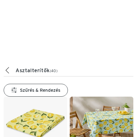
Asztalterítők
(40)
Szűrés & Rendezés