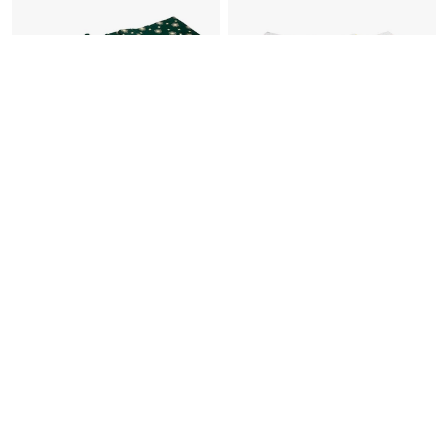
Néhány darab kapható
»Virágok« asztali futó
Asztali futó
3 995
4 995
Ft
Ft