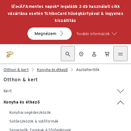
🛒✂️ÁFAmentes napok* legalább 3 db használati cikk
vásárlása esetén TchiboCard hűségkártyával & ingyenes
kiszállítás
Megnézem
További információk
Otthon & kert
Konyha és étkező
Asztalterítők
Otthon & kert
Kert
Konyha és étkező
Konyhai segédeszközök
Sütőeszközök & sütőformák
Serpenyők, fazekak & főzőedények