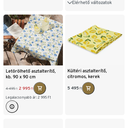
Elérhető változatok
Csíkok
Kültéri asztalterítő,
Letörölhető asztalterítő,
citromos, kerek
kb. 90 x 90 cm
5 495
2 995
4 495
Ft
Ft
Ft
Legalacsonyabb ár:
2 995
Ft