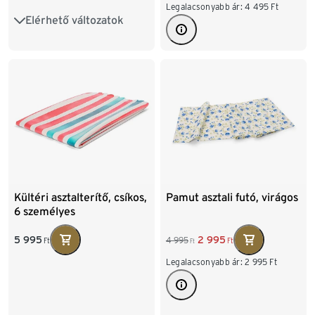
Legalacsonyabb ár:
4 495
Ft
Elérhető változatok
180 x 40 cm
90 x 90 cm
Kültéri asztalterítő, csíkos,
Pamut asztali futó, virágos
6 személyes
5 995
2 995
4 995
Ft
Ft
Ft
Legalacsonyabb ár:
2 995
Ft