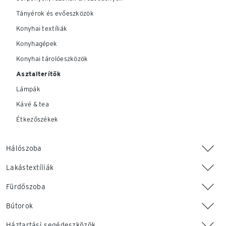
Tányérok és evőeszközök
Konyhai textíliák
Konyhagépek
Konyhai tárolóeszközök
Asztalterítők
Lámpák
Kávé & tea
Étkezőszékek
Hálószoba
Lakástextíliák
Fürdőszoba
Bútorok
Háztartási segédeszközök