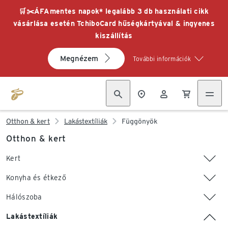
🛒✂️ÁFAmentes napok* legalább 3 db használati cikk
vásárlása esetén TchiboCard hűségkártyával & ingyenes
kiszállítás
Megnézem
További információk
Otthon & kert
Lakástextíliák
Függönyök
Otthon & kert
Kert
Konyha és étkező
Hálószoba
Lakástextíliák