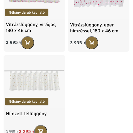
Néhány darab kapható
Vitrázsfüggöny, virágos,
Vitrázsfüggöny, eper
180 x 46 cm
hímzéssel, 180 x 46 cm
3 995
3 995
Ft
Ft
Néhány darab kapható
Hímzett félfüggöny
3 295
3 995
Ft
Ft