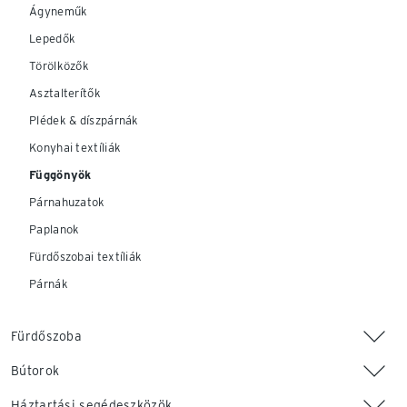
Ágyneműk
Lepedők
Törölközők
Asztalterítők
Plédek & díszpárnák
Konyhai textíliák
Függönyök
Párnahuzatok
Paplanok
Fürdőszobai textíliák
Párnák
Fürdőszoba
Bútorok
Háztartási segédeszközök