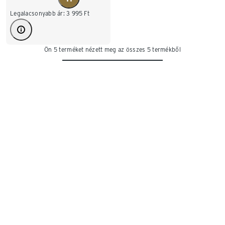
Legalacsonyabb ár:
3 995
Ft
Ön 5 terméket nézett meg az összes 5 termékből
Átlátszó függönyök, nem átlátszó
függönyhálók
Akkor amikor új berendezést vásárol, akkor általában a
függöny megválasztása lesz az utolsó lépés. Csak akkor jön el
az ablakok díszítésének az ideje, ha a falakat már kifestették,
és a
bútorok
is a helyükre kerültek. Mindennek az a nagy
előnye, hogy az egyes helyiségekhez optimálisan
alkalmazhatja. Először azt is el kell döntenie, hogy függönyt,
vagy függönyhálót szeretne-e. A függöny általában fehér, vagy
krém színű, átlátszó vagy félig átlátszó, azaz áttetsző
anyagból készül. A függöny esetén szinte végtelen