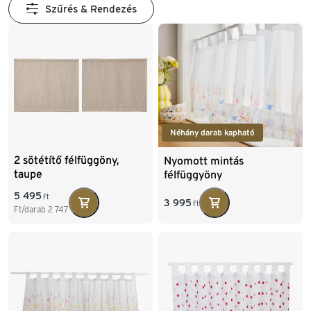
Szűrés & Rendezés
Néhány darab kapható
2 sötétítő félfüggöny,
Nyomott mintás
taupe
félfüggyöny
5 495
Ft
3 995
Ft
Ft/darab
2 747