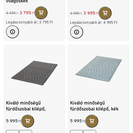
világoskék
3 795
3 995
4 495
4 995
Ft
Ft
Ft
Ft
Legalacsonyabb ár:
3 795
Ft
Legalacsonyabb ár:
4 995
Ft
Kiváló minőségű
Kiváló minőségű
fürdőszobai kilépő,
fürdőszobai kilépő, kék
antracit
5 995
5 995
Ft
Ft