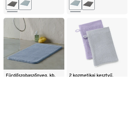
Fürdőszobaszőnyeg, kb.
2 kozmetikai kesztyű,
70 x 40 cm, kék
szürke/lila
3 495
Ft
4 795
6 495
Ft
Ft
Ft/darab
1 747
Legalacsonyabb ár:
4 795
Ft