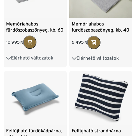
Memóriahabos
Memóriahabos
fürdőszobaszőnyeg, kb. 60
fürdőszobaszőnyeg, kb. 40
x 100 cm
x 70 cm
10 995
6 495
Ft
Ft
Elérhető változatok
Elérhető változatok
40 x 70 cm
60 x 100 cm
Felfújható fürdőkádpárna,
Felfújható strandpárna