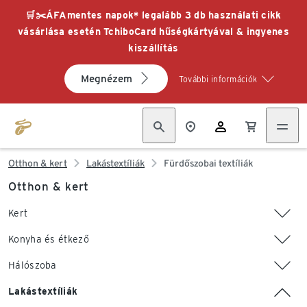
🛒✂️ÁFAmentes napok* legalább 3 db használati cikk
vásárlása esetén TchiboCard hűségkártyával & ingyenes
kiszállítás
Megnézem
További információk
Otthon & kert
Lakástextíliák
Fürdőszobai textíliák
Otthon & kert
Kert
Konyha és étkező
Hálószoba
Lakástextíliák