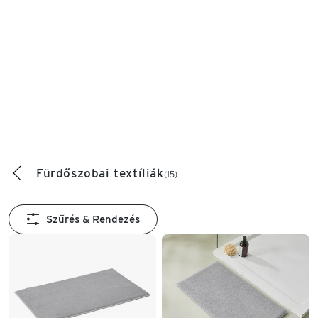
Fürdőszobai textíliák
(15)
Szűrés & Rendezés