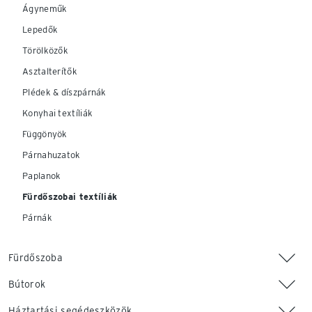
Ágyneműk
Lepedők
Törölközők
Asztalterítők
Plédek & díszpárnák
Konyhai textíliák
Függönyök
Párnahuzatok
Paplanok
Fürdőszobai textíliák
Párnák
Fürdőszoba
Bútorok
Háztartási segédeszközök