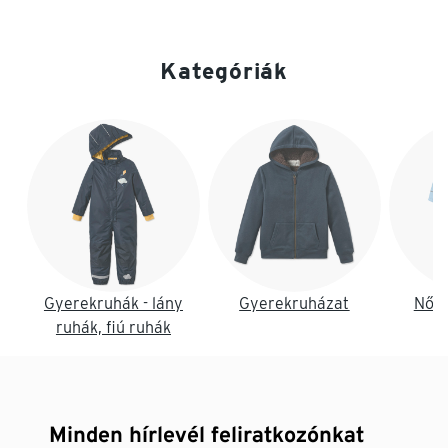
Kategóriák
Lista vége
Gyerekruhák - lány
Gyerekruházat
Női 
ruhák, fiú ruhák
Minden hírlevél feliratkozónkat