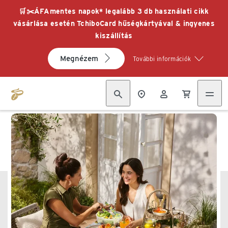
🛒✂️ÁFAmentes napok* legalább 3 db használati cikk
vásárlása esetén TchiboCard hűségkártyával & ingyenes
kiszállítás
Megnézem
További információk