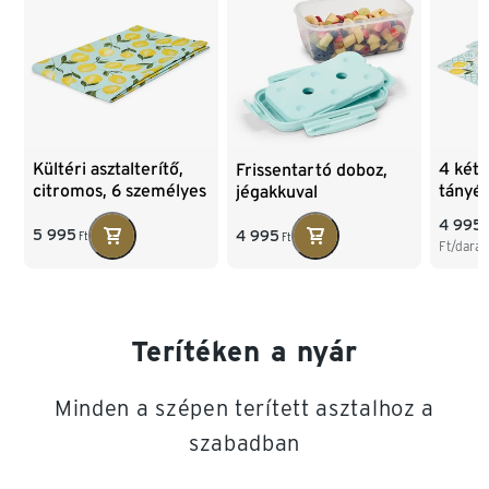
Kültéri asztalterítő,
4 kéto
Frissentartó doboz,
citromos, 6 személyes
tányér
jégakkuval
mintá
4 995
5 995
4 995
Ft
Ft
Ft/dara
Terítéken a nyár
Minden a szépen terített asztalhoz a
szabadban