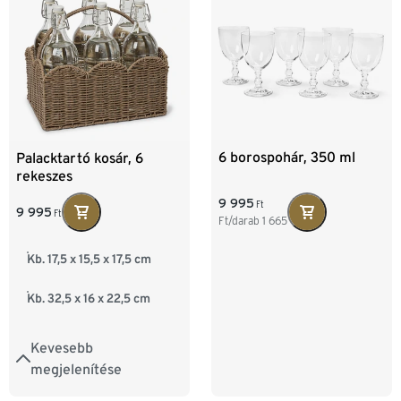
6 borospohár, 350 ml
Palacktartó kosár, 6
rekeszes
9 995
Ft
9 995
Ft
Ft/darab
1 665
Kb. 17,5 x 15,5 x 17,5 cm
Kb. 32,5 x 16 x 22,5 cm
Kevesebb
megjelenítése