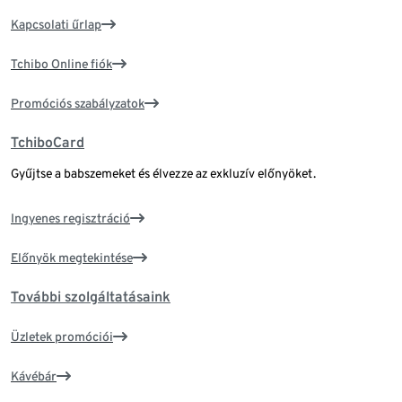
Kapcsolati űrlap
Tchibo Online fiók
Promóciós szabályzatok
TchiboCard
Gyűjtse a babszemeket és élvezze az exkluzív előnyöket.
Ingyenes regisztráció
Előnyök megtekintése
További szolgáltatásaink
Üzletek promóciói
Kávébár