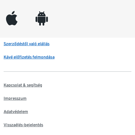
appleinc
android
Szerződéstől való elállás
Kávé előfizetés felmondása
Kapcsolat & segítség
Impresszum
Adatvédelem
Visszaélés-bejelentés