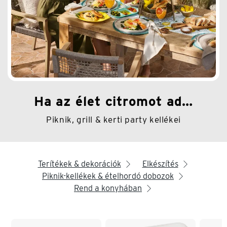
Ha az élet citromot ad…
Piknik, grill & kerti party kellékei
Terítékek & dekorációk
Elkészítés
arrow_right
arrow_right
Piknik-kellékek & ételhordó dobozok
arrow_right
Rend a konyhában
arrow_right
Lista vége