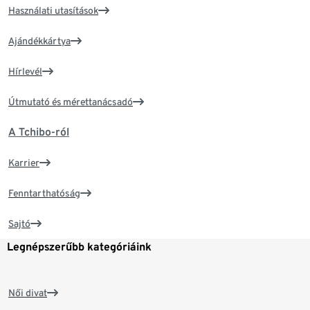
Használati utasítások
Ajándékkártya
Hírlevél
Útmutató és mérettanácsadó
A Tchibo-ról
Karrier
Fenntarthatóság
Sajtó
Legnépszerűbb kategóriáink
Női divat