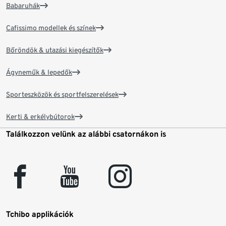
Babaruhák
Cafissimo modellek és színek
Bőröndök & utazási kiegészítők
Ágyneműk & lepedők
Sporteszközök és sportfelszerelések
Kerti & erkélybútorok
Találkozzon velünk az alábbi csatornákon is
facebook
youtube
instagram
Tchibo applikációk