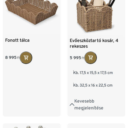
Fonott tálca
Evőeszköztartó kosár, 4
rekeszes
8 995
5 995
Ft
Ft
Kb. 17,5 x 15,5 x 17,5 cm
Kb. 32,5 x 16 x 22,5 cm
Kevesebb
megjelenítése