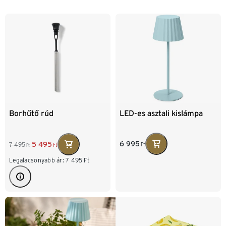
LED-es asztali kislámpa
Borhűtő rúd
6 995
5 495
7 495
Ft
Ft
Ft
Legalacsonyabb ár:
7 495
Ft