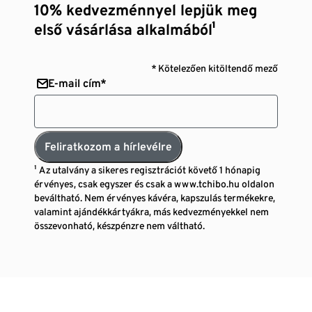
10% kedvezménnyel lepjük meg
első vásárlása alkalmából¹
* Kötelezően kitöltendő mező
E-mail cím*
Feliratkozom a hírlevélre
¹ Az utalvány a sikeres regisztrációt követő 1 hónapig
érvényes, csak egyszer és csak a www.tchibo.hu oldalon
beváltható. Nem érvényes kávéra, kapszulás termékekre,
valamint ajándékkártyákra, más kedvezményekkel nem
összevonható, készpénzre nem váltható.