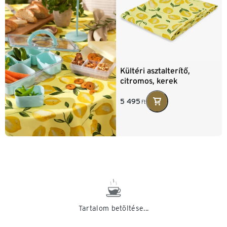
Kültéri asztalterítő,
citromos, kerek
5 495
Ft
Tartalom betöltése...