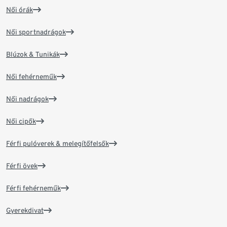
Női órák
Női sportnadrágok
Blúzok & Tunikák
Női fehérneműk
Női nadrágok
Női cipők
Férfi pulóverek & melegítőfelsők
Férfi övek
Férfi fehérneműk
Gyerekdivat