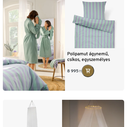
Polipamut ágynemű,
csíkos, egyszemélyes
8 995
Ft