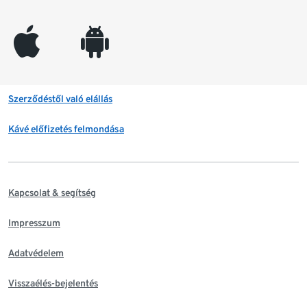
appleinc
android
Szerződéstől való elállás
Kávé előfizetés felmondása
Kapcsolat & segítség
Impresszum
Adatvédelem
Visszaélés-bejelentés