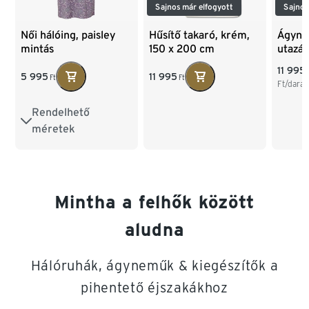
Sajnos már elfogyott
Sajnos
Női hálóing, paisley
Hűsítő takaró, krém,
Ágyne
mintás
150 x 200 cm
utazás
11 995
5 995
11 995
Ft
Ft
Ft/dara
Rendelhető
S 36/38
M 40/42
méretek
L 44/46
XL 48/50
Mintha a felhők között
XXL 52/54
aludna
Hálóruhák, ágyneműk & kiegészítők a
pihentető éjszakákhoz