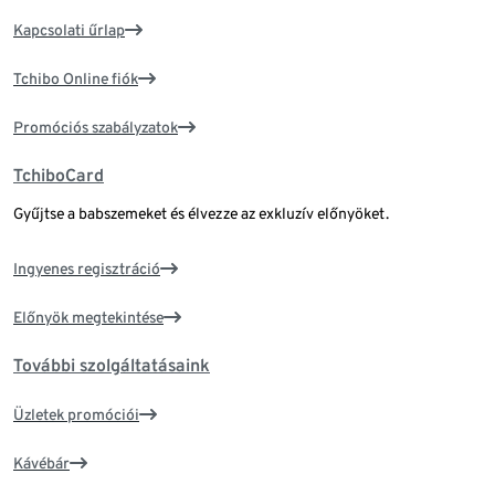
Kapcsolati űrlap
Tchibo Online fiók
Promóciós szabályzatok
TchiboCard
Gyűjtse a babszemeket és élvezze az exkluzív előnyöket.
Ingyenes regisztráció
Előnyök megtekintése
További szolgáltatásaink
Üzletek promóciói
Kávébár