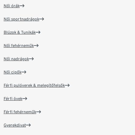
Női órák
Női sportnadrágok
Blúzok & Tunikák
Női fehérneműk
Női nadrágok
Női cipők
Férfi pulóverek & melegítőfelsők
Férfi övek
Férfi fehérneműk
Gyerekdivat