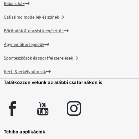
Babaruhák
Cafissimo modellek és színek
Bőröndök & utazási kiegészítők
Ágyneműk & lepedők
Sporteszközök és sportfelszerelések
Kerti & erkélybútorok
Találkozzon velünk az alábbi csatornákon is
facebook
youtube
instagram
Tchibo applikációk