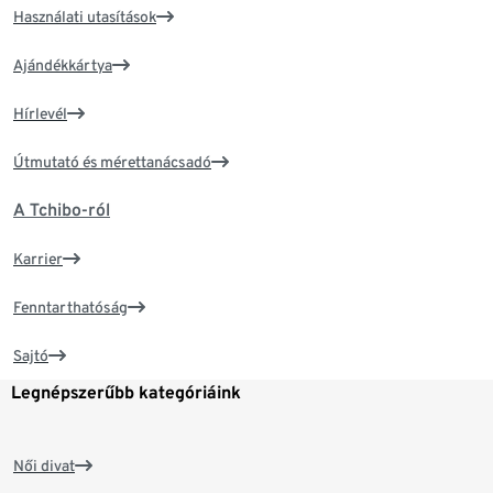
Használati utasítások
Ajándékkártya
Hírlevél
Útmutató és mérettanácsadó
A Tchibo-ról
Karrier
Fenntarthatóság
Sajtó
Legnépszerűbb kategóriáink
Női divat