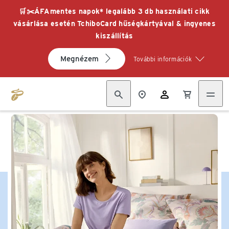
🛒✂️ÁFAmentes napok* legalább 3 db használati cikk
vásárlása esetén TchiboCard hűségkártyával & ingyenes
kiszállítás
Megnézem
További információk