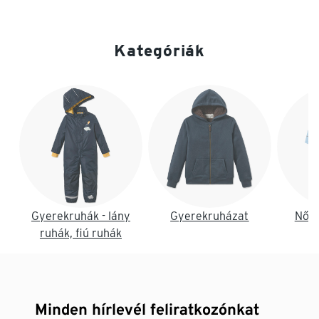
Kategóriák
Lista vége
Gyerekruhák - lány
Gyerekruházat
Női 
ruhák, fiú ruhák
Minden hírlevél feliratkozónkat