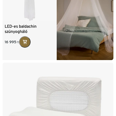
LED-es baldachin
szúnyogháló
16 995
Ft