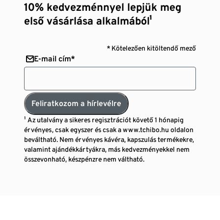
10% kedvezménnyel lepjük meg
első vásárlása alkalmából¹
* Kötelezően kitöltendő mező
E-mail cím*
Feliratkozom a hírlevélre
¹ Az utalvány a sikeres regisztrációt követő 1 hónapig
érvényes, csak egyszer és csak a www.tchibo.hu oldalon
beváltható. Nem érvényes kávéra, kapszulás termékekre,
valamint ajándékkártyákra, más kedvezményekkel nem
összevonható, készpénzre nem váltható.