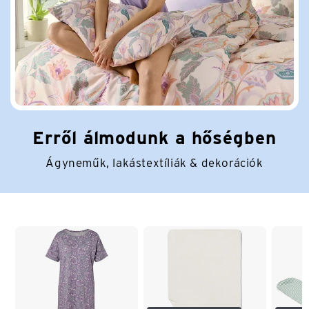
Erről álmodunk a hőségben
Ágyneműk, lakástextíliák & dekorációk
Lista vége