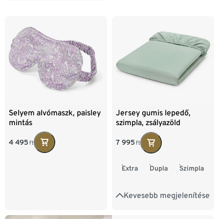
Selyem alvómaszk, paisley
Jersey gumis lepedő,
mintás
szimpla, zsályazöld
4 495
7 995
Ft
Ft
Extra
Dupla
Szimpla
Kevesebb megjelenítése