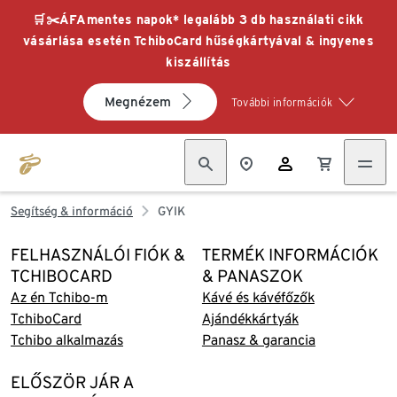
🛒✂️ÁFAmentes napok* legalább 3 db használati cikk
vásárlása esetén TchiboCard hűségkártyával & ingyenes
kiszállítás
Megnézem
További információk
Segítség & információ
GYIK
FELHASZNÁLÓI FIÓK &
TERMÉK INFORMÁCIÓK
TCHIBOCARD
& PANASZOK
Az én Tchibo-m
Kávé és kávéfőzők
TchiboCard
Ajándékkártyák
Tchibo alkalmazás
Panasz & garancia
ELŐSZÖR JÁR A