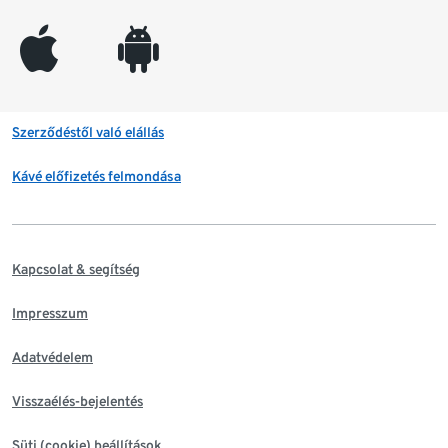
appleinc
android
Szerződéstől való elállás
Kávé előfizetés felmondása
Kapcsolat & segítség
Impresszum
Adatvédelem
Visszaélés-bejelentés
Süti (cookie) beállítások