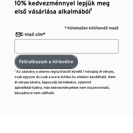
10% kedvezménnyel lepjük meg
első vásárlása alkalmából¹
* Kötelezően kitöltendő mező
E-mail cím*
Feliratkozom a hírlevélre
¹ Az utalvány a sikeres regisztrációt követő 1 hónapig érvényes,
csak egyszer és csak a www.tchibo.hu oldalon beváltható. Nem
érvényes kávéra, kapszulás termékekre, valamint
ajándékkártyákra, más kedvezményekkel nem összevonható,
készpénzre nem váltható.