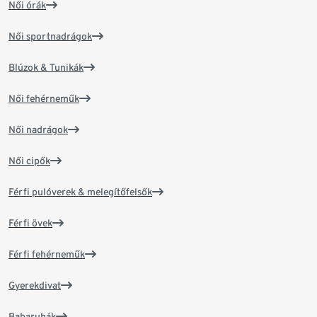
Női órák
Női sportnadrágok
Blúzok & Tunikák
Női fehérneműk
Női nadrágok
Női cipők
Férfi pulóverek & melegítőfelsők
Férfi övek
Férfi fehérneműk
Gyerekdivat
Babaruhák