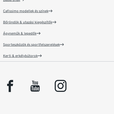
Cafissimo modellek és színek
Bőröndök & utazási kiegészítők
Ágyneműk & lepedők
Sporteszközök és sportfelszerelések
Kerti & erkélybútorok
facebook
youtube
instagram