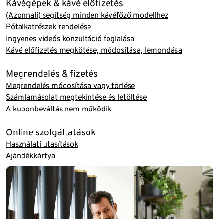
Kávégépek & kávé előfizetés
(Azonnali) segítség minden kávéfőző modellhez
Pótalkatrészek rendelése
Ingyenes videós konzultáció foglalása
Kávé előfizetés megkötése, módosítása, lemondása
Megrendelés & fizetés
Megrendelés módosítása vagy törlése
Számlamásolat megtekintése és letöltése
A kuponbeváltás nem működik
Online szolgáltatások
Használati utasítások
Ajándékkártya