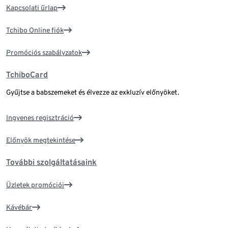
Kapcsolati űrlap
Tchibo Online fiók
Promóciós szabályzatok
TchiboCard
Gyűjtse a babszemeket és élvezze az exkluzív előnyöket.
Ingyenes regisztráció
Előnyök megtekintése
További szolgáltatásaink
Üzletek promóciói
Kávébár