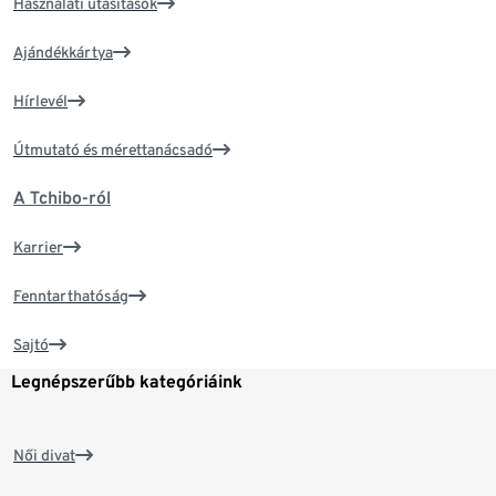
Használati utasítások
Ajándékkártya
Hírlevél
Útmutató és mérettanácsadó
A Tchibo-ról
Karrier
Fenntarthatóság
Sajtó
Legnépszerűbb kategóriáink
Női divat