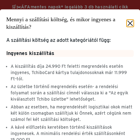
🛒✂️ÁFAmentes napok* legalább 3 db használati cikk
vásárlása esetén TchiboCard hűségkártyával & ingyenes
Mennyi a szállítási költség, és mikor ingyenes a
kiszállítás
kiszállítás?
Megnézem
További információk
A szállítási költség az adott kategóriától függ:
Ingyenes kiszállítás
A kiszállítás díja 24.990 Ft feletti megrendelés esetén
ingyenes, TchiboCard kártya tulajdonosoknak már 11.999
Segítség & információ
GYIK
Ft-tól.
Az üzletbe történő megrendelés esetén- a rendelési
FELHASZNÁLÓI FIÓK &
TERMÉK INFORMÁCIÓK
folyamat során a szállítási címnél válassza ki a "Az egyik
TCHIBOCARD
& PANASZOK
kiválasztott Tchibo üzletbe" lehetőséget.
Az én Tchibo-m
Kávé és kávéfőzők
Abban az esetben, ha megrendelését logisztikai okok miatt
TchiboCard
Ajándékkártyák
két külön csomagban szállítjuk ki Önnek, azért cégünk nem
Tchibo alkalmazás
számol fel két szállítási költséget.
Panasz & garancia
A kávé előfizetés keretében történő kiszállítások
ingyenesek. A minimális rendelési érték szállításonként
ELŐSZÖR JÁR A
15.000 Ft.