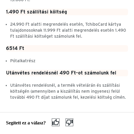
TCHIBO-NÁL?
Adatvédelem
1.490 Ft szállítási költség
Általános szerződési
feltételek
24.990 Ft alatti megrendelés esetén, TchiboCard kártya
tulajdonosoknak 11.999 Ft alatti megrendelés esetén 1.490
Visszaélés-bejelentés
Ft szállítási költséget számolunk fel.
Akadálymentességi
nyilatkozat
6514 Ft
Segítség & információ
Pótalkatrész
Súgó
Mennyi a szállítási kö
Utánvétes rendelésnél 490 Ft-ot számolunk fel
Utánvétes rendelésnél, a termék vételárán és szállítási
költségén (amennyiben a kiszállítás nem ingyenes) felül
további 490 Ft díjat számolunk fel, kezelési költség címén.
Segített ez a válasz?
Mennyi a szállítási költség, és mikor ingyenes a
kiszállítás?