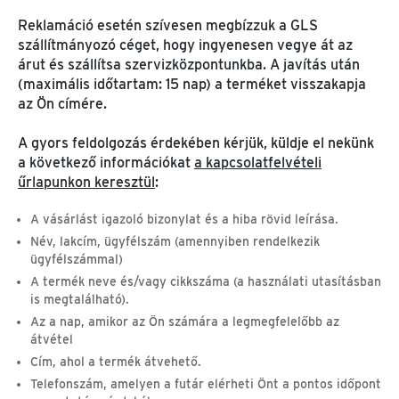
TCHIBO-NÁL?
Reklamáció esetén szívesen megbízzuk a GLS
Adatvédelem
szállítmányozó céget, hogy ingyenesen vegye át az
Általános szerződési
árut és szállítsa szervizközpontunkba. A javítás után
feltételek
(maximális időtartam: 15 nap) a terméket visszakapja
Visszaélés-bejelentés
az Ön címére.
Akadálymentességi
nyilatkozat
A gyors feldolgozás érdekében kérjük, küldje el nekünk
Segítség & információ
a következő információkat
a kapcsolatfelvételi
űrlapunkon keresztül
:
Súgó
Mikor és hogyan kérh
A vásárlást igazoló bizonylat és a hiba rövid leírása.
Név, lakcím, ügyfélszám (amennyiben rendelkezik
ügyfélszámmal)
A termék neve és/vagy cikkszáma (a használati utasításban
is megtalálható).
Az a nap, amikor az Ön számára a legmegfelelőbb az
átvétel
Cím, ahol a termék átvehető.
Mikor és hogyan kérhetek javítást egy hibás
Telefonszám, amelyen a futár elérheti Önt a pontos időpont
termékhez?