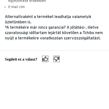
egyeztetése érdekében
E-mail cím
Szállítási státusz, számlaegyenleg, stb.
Alternatívaként a terméket leadhatja valamelyik
üzletünkben is.
A megrendelésének szállítási státuszáról, a
*A termékére már nincs garancia? A jótállási-, illetve
számlaegyenlegéről és a számlákról, valamint személyes
szavatossági időtartam lejártát követően a Tchibo nem
adatairól online ügyfélfiókjában talál információkat.
nyújt a termékekre vonatkozóan szervizszolgáltatást.
Az online fiókhoz
Visszaküldés & reklamáció
Segített ez a válasz?
Hibás termékkel kapcsolatos panasz
Visszaküldött termékkel kapcsolatos jóváírás
Élelmiszerrel kapcsolatos panasz
Kávégépek & kávé előfizetés
(Azonnali) segítség minden kávéfőző modellhez
Pótalkatrészek rendelése
Ingyenes videós konzultáció foglalása
Kávé előfizetés megkötése, módosítása, lemondása