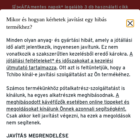
🛒✂️ÁFAmentes napok* legalább 3 db használati cikk
vásárlása esetén TchiboCard hűségkártyával & ingyenes
Mikor és hogyan kérhetek javítást egy hibás
kiszállítás
termékhez?
Megnézem
További információk
Minden olyan anyag- és gyártási hibát, amely a jótállási
idő alatt jelentkezik, ingyenesen javítunk. Ez nem
vonatkozik a szakszerűtlen kezelésből eredő károkra.
A
jótállási feltételeket* és időszakokat a kezelési
útmutató tartalmazza
. Ott azt is feltüntetjük, hogy a
Tchibo kínál-e javítási szolgáltatást az Ön termékéhez.
Segítség & információ
GYIK
Számos termékünkhöz pótalkatrész-szolgáltatást is
FELHASZNÁLÓI FIÓK &
TERMÉK INFORMÁCIÓK
kínálunk, ha egyes alkatrészek meghibásodnak.
A
TCHIBOCARD
& PANASZOK
meghibásodott kávéfőzők esetében online tippeket és
Az én Tchibo-m
Kávé és kávéfőzők
megoldásokat kínálunk Önnek azonnali segítségként.
TchiboCard
Ajándékkártyák
Csak akkor kell javítást végezni, ha ezek a megoldások
Tchibo alkalmazás
Panasz & garancia
nem segítenek.
ELŐSZÖR JÁR A
JAVÍTÁS MEGRENDELÉSE