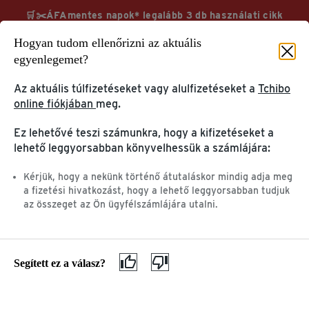
🛒✂️ÁFAmentes napok* legalább 3 db használati cikk
vásárlása esetén TchiboCard hűségkártyával & ingyenes
Hogyan tudom ellenőrizni az aktuális
kiszállítás
egyenlegemet?
Megnézem
További információk
Az aktuális túlfizetéseket vagy alulfizetéseket a
Tchibo
online fiókjában
meg.
Ez lehetővé teszi számunkra, hogy a kifizetéseket a
Segítség & információ
GYIK
lehető leggyorsabban könyvelhessük a számlájára:
FELHASZNÁLÓI FIÓK &
TERMÉK INFORMÁCIÓK
Kérjük, hogy a nekünk történő átutaláskor mindig adja meg
TCHIBOCARD
a fizetési hivatkozást, hogy a lehető leggyorsabban tudjuk
& PANASZOK
az összeget az Ön ügyfélszámlájára utalni.
Az én Tchibo-m
Kávé és kávéfőzők
TchiboCard
Ajándékkártyák
Tchibo alkalmazás
Panasz & garancia
Segített ez a válasz?
ELŐSZÖR JÁR A
TCHIBO-NÁL?
Adatvédelem