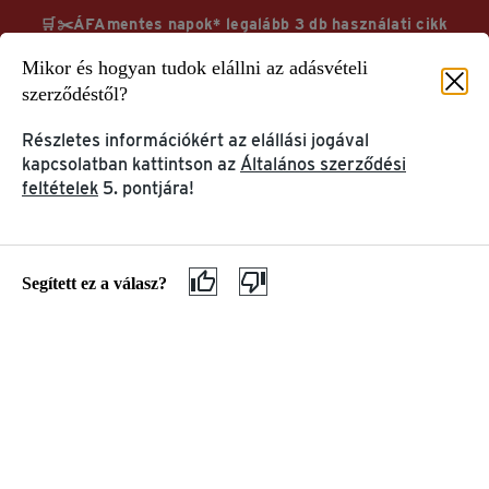
🛒✂️ÁFAmentes napok* legalább 3 db használati cikk
vásárlása esetén TchiboCard hűségkártyával & ingyenes
Mikor és hogyan tudok elállni az adásvételi
kiszállítás
szerződéstől?
Megnézem
További információk
Részletes információkért az elállási jogával
kapcsolatban kattintson az
Általános szerződési
feltételek
5. pontjára!
Segítség & információ
GYIK
Segített ez a válasz?
FELHASZNÁLÓI FIÓK &
TERMÉK INFORMÁCIÓK
TCHIBOCARD
& PANASZOK
Az én Tchibo-m
Kávé és kávéfőzők
TchiboCard
Ajándékkártyák
Tchibo alkalmazás
Panasz & garancia
ELŐSZÖR JÁR A