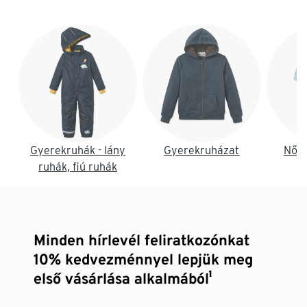
Lista vége
Gyerekruhák - lány
Gyerekruházat
Női 
ruhák, fiú ruhák
Minden hírlevél feliratkozónkat
10% kedvezménnyel lepjük meg
első vásárlása alkalmából¹