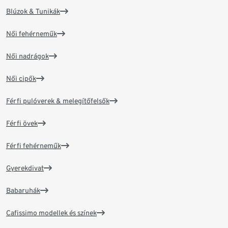
Blúzok & Tunikák
Női fehérneműk
Női nadrágok
Női cipők
Férfi pulóverek & melegítőfelsők
Férfi övek
Férfi fehérneműk
Gyerekdivat
Babaruhák
Cafissimo modellek és színek