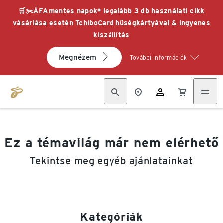
🛒✂️ÁFAmentes napok* legalább 3 db használati cikk
vásárlása esetén TchiboCard hűségkártyával & ingyenes
kiszállítás
Megnézem
További információk
Ez a témavilág már nem elérhető
Tekintse meg egyéb ajánlatainkat
Kategóriák