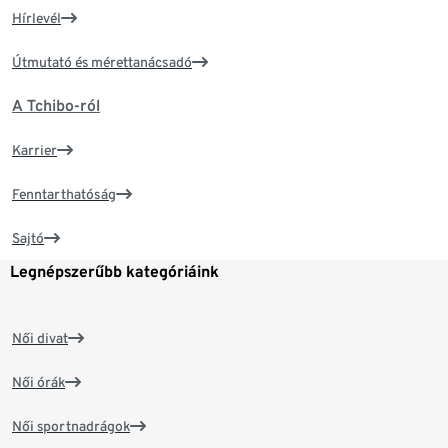
Hírlevél
Útmutató és mérettanácsadó
A Tchibo-ról
Karrier
Fenntarthatóság
Sajtó
Legnépszerűbb kategóriáink
Női divat
Női órák
Női sportnadrágok