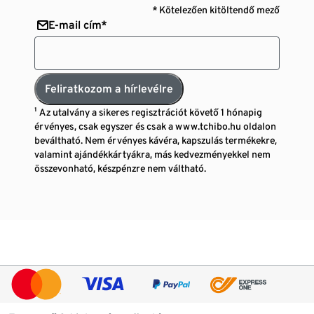
* Kötelezően kitöltendő mező
E-mail cím*
Feliratkozom a hírlevélre
¹ Az utalvány a sikeres regisztrációt követő 1 hónapig
érvényes, csak egyszer és csak a www.tchibo.hu oldalon
beváltható. Nem érvényes kávéra, kapszulás termékekre,
valamint ajándékkártyákra, más kedvezményekkel nem
összevonható, készpénzre nem váltható.