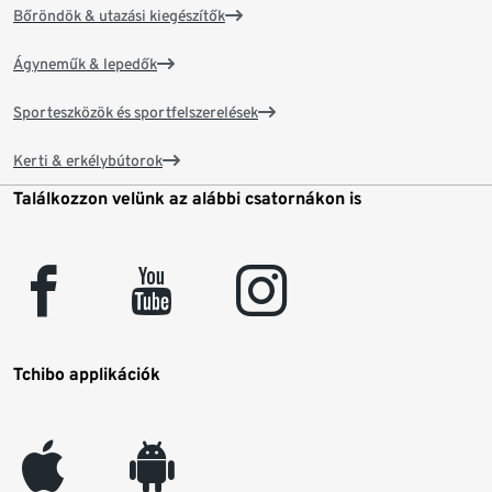
Bőröndök & utazási kiegészítők
Ágyneműk & lepedők
Sporteszközök és sportfelszerelések
Kerti & erkélybútorok
Találkozzon velünk az alábbi csatornákon is
facebook
youtube
instagram
Tchibo applikációk
appleinc
android