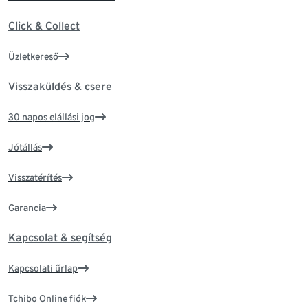
Click & Collect
Üzletkereső
Visszaküldés & csere
30 napos elállási jog
Jótállás
Visszatérítés
Garancia
Kapcsolat & segítség
Kapcsolati űrlap
Tchibo Online fiók