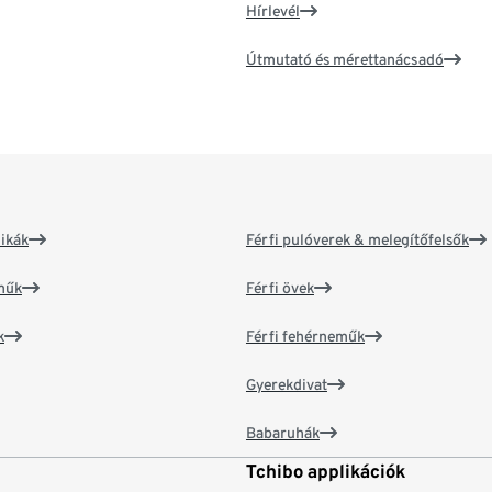
Hírlevél
Útmutató és mérettanácsadó
ikák
Férfi pulóverek & melegítőfelsők
műk
Férfi övek
k
Férfi fehérneműk
Gyerekdivat
Babaruhák
Tchibo applikációk