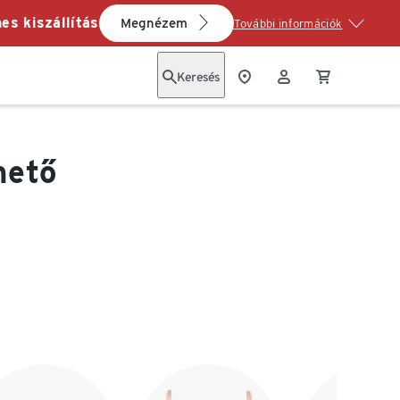
es kiszállítás
Megnézem
További információk
Keresés
hető