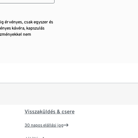
pig érvényes, csak egyszer és
ényes kávéra, kapszulás
vezményekkel nem
Visszaküldés & csere
30 napos elállási jog