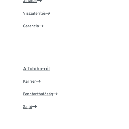
Jótállás
Visszatérítés
Garancia
A Tchibo-ról
Karrier
Fenntarthatóság
Sajtó