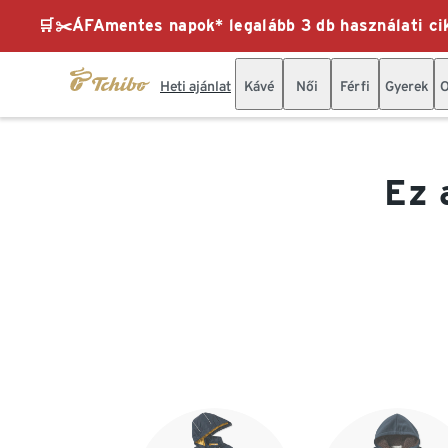
🛒✂️ÁFAmentes napok* legalább 3 db használati cik
Heti ajánlat
Kávé
Női
Férfi
Gyerek
O
Ez 
Lista vége