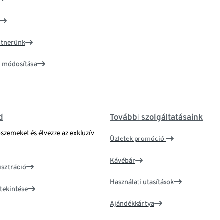
artnerünk
ím módosítása
d
További szolgáltatásaink
bszemeket és élvezze az exkluzív
Üzletek promóciói
Kávébár
isztráció
Használati utasítások
tekintése
Ajándékkártya