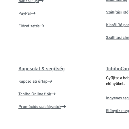
Bankkártya
Szállítási idő
PayPal
Kiszállító p
Előrefizetés
Szállítási c
Kapcsolat & segítség
TchiboCar
Gyűjtse a ba
Kapcsolati űrlap
előnyöket.
Tchibo Online fiók
Ingyenes reg
Promóciós szabályzatok
Előnyök meg