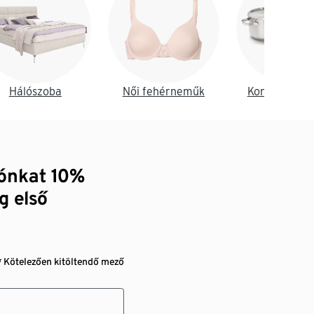
Hálószoba
Női fehérneműk
Konyha és é
zónkat 10%
g első
* Kötelezően kitöltendő mező