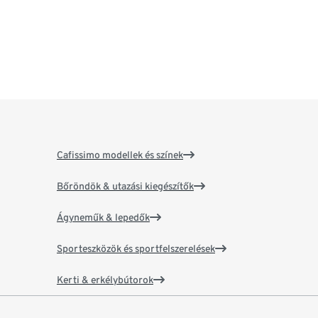
Cafissimo modellek és színek
Bőröndök & utazási kiegészítők
Ágyneműk & lepedők
Sporteszközök és sportfelszerelések
Kerti & erkélybútorok