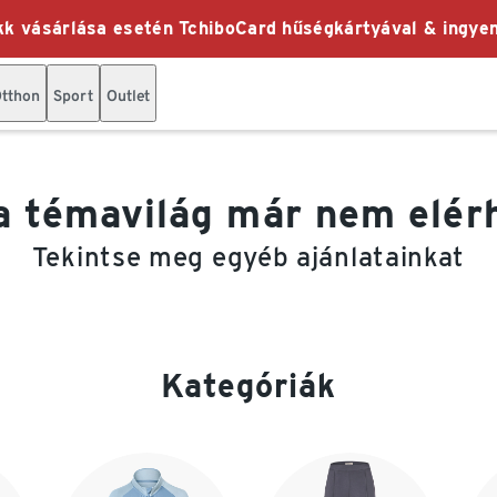
k vásárlása esetén TchiboCard hűségkártyával & ingyen
tthon
Sport
Outlet
a témavilág már nem elér
Tekintse meg egyéb ajánlatainkat
Kategóriák