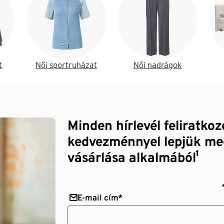
t
Női sportruházat
Női nadrágok
Minden hírlevél feliratko
kedvezménnyel lepjük me
vásárlása alkalmából¹
E-mail cím*