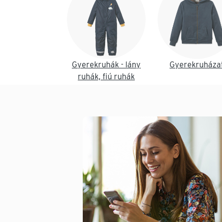
Gyerekruhák - lány
Gyerekruháza
ruhák, fiú ruhák