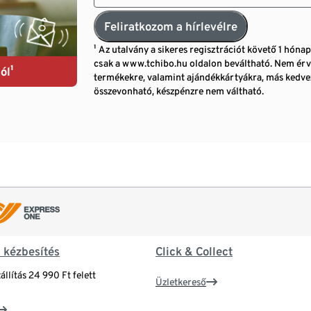
Feliratkozom a hírlevélre
¹ Az utalvány a sikeres regisztrációt követő 1 hóna
csak a www.tchibo.hu oldalon beváltható. Nem érv
ól¹
termékekre, valamint ajándékkártyákra, más ked
összevonható, készpénzre nem váltható.
& kézbesítés
Click & Collect
állítás 24 990 Ft felett
Üzletkereső