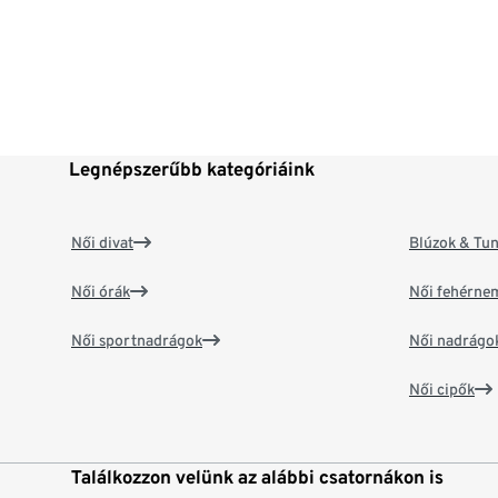
Legnépszerűbb kategóriáink
Női divat
Blúzok & Tun
Női órák
Női fehérne
Női sportnadrágok
Női nadrágo
Női cipők
Találkozzon velünk az alábbi csatornákon is