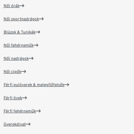
Női órák
Női sportnadrágok
Blúzok & Tunikák
Női fehérneműk
Női nadrágok
Női cipők
Férfi pulóverek & melegítőfelsők
Férfi övek
Férfi fehérneműk
Gyerekdivat