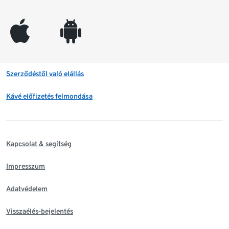
appleinc
android
Szerződéstől való elállás
Kávé előfizetés felmondása
Kapcsolat & segítség
Impresszum
Adatvédelem
Visszaélés-bejelentés