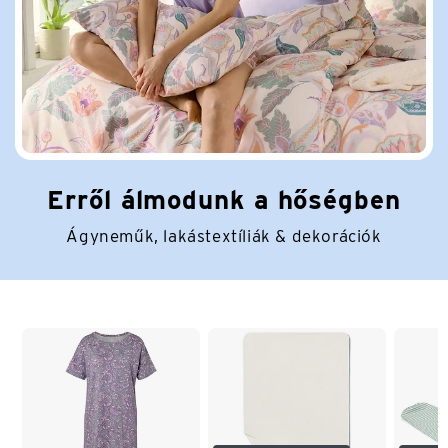
Erről álmodunk a hőségben
Ágyneműk, lakástextíliák & dekorációk
Lista vége