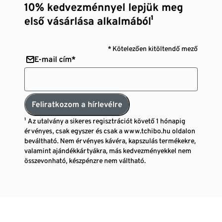
10% kedvezménnyel lepjük meg
első vásárlása alkalmából¹
* Kötelezően kitöltendő mező
E-mail cím*
Feliratkozom a hírlevélre
¹ Az utalvány a sikeres regisztrációt követő 1 hónapig
érvényes, csak egyszer és csak a www.tchibo.hu oldalon
beváltható. Nem érvényes kávéra, kapszulás termékekre,
valamint ajándékkártyákra, más kedvezményekkel nem
összevonható, készpénzre nem váltható.