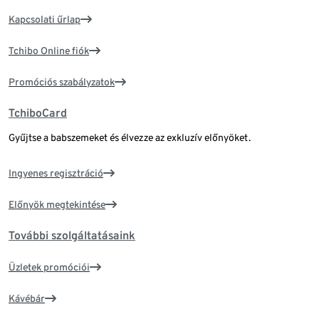
Kapcsolati űrlap
Tchibo Online fiók
Promóciós szabályzatok
TchiboCard
Gyűjtse a babszemeket és élvezze az exkluzív előnyöket.
Ingyenes regisztráció
Előnyök megtekintése
További szolgáltatásaink
Üzletek promóciói
Kávébár