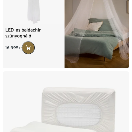
LED-es baldachin
szúnyogháló
16 995
Ft