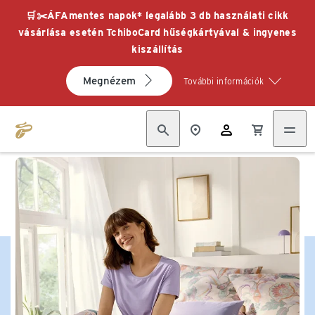
🛒✂️ÁFAmentes napok* legalább 3 db használati cikk
vásárlása esetén TchiboCard hűségkártyával & ingyenes
kiszállítás
Megnézem
További információk