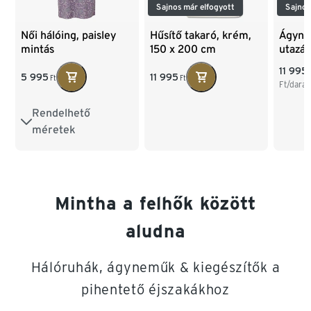
Sajnos már elfogyott
Sajnos
Női hálóing, paisley
Hűsítő takaró, krém,
Ágyne
mintás
150 x 200 cm
utazás
11 995
5 995
11 995
Ft
Ft
Ft/dara
Rendelhető
S 36/38
M 40/42
méretek
L 44/46
XL 48/50
Mintha a felhők között
XXL 52/54
aludna
Hálóruhák, ágyneműk & kiegészítők a
pihentető éjszakákhoz