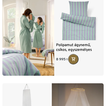
Polipamut ágynemű,
csíkos, egyszemélyes
8 995
Ft