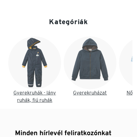
Kategóriák
Lista vége
Gyerekruhák - lány
Gyerekruházat
Női 
ruhák, fiú ruhák
Minden hírlevél feliratkozónkat