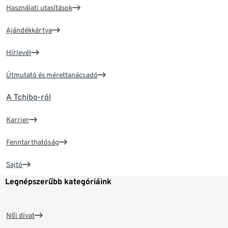
Használati utasítások
Ajándékkártya
Hírlevél
Útmutató és mérettanácsadó
A Tchibo-ról
Karrier
Fenntarthatóság
Sajtó
Legnépszerűbb kategóriáink
Női divat