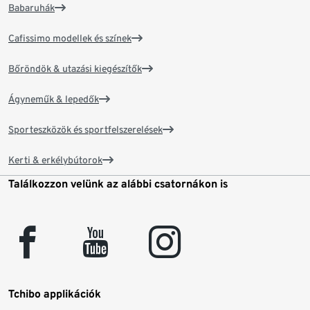
Babaruhák
Cafissimo modellek és színek
Bőröndök & utazási kiegészítők
Ágyneműk & lepedők
Sporteszközök és sportfelszerelések
Kerti & erkélybútorok
Találkozzon velünk az alábbi csatornákon is
facebook
youtube
instagram
Tchibo applikációk