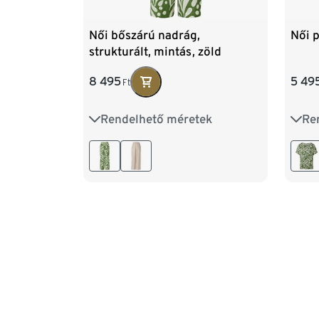
Női bőszárú nadrág,
Női p
strukturált, mintás, zöld
8 495
5 49
Ft
Rendelhető méretek
Re
36
38
40
42
44
S 3
46
48
50
XL 