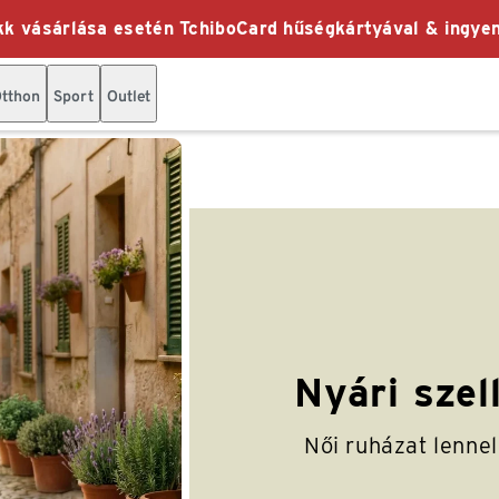
k vásárlása esetén TchiboCard hűségkártyával & ingyen
tthon
Sport
Outlet
Nyári szel
Női ruházat lenne