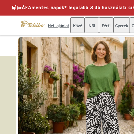
🛒✂️ÁFAmentes napok* legalább 3 db használati cik
Heti ajánlat
Kávé
Női
Férfi
Gyerek
O