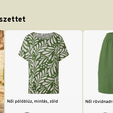
szettet
Női pólóblúz, mintás, zöld
Női rövidnadr