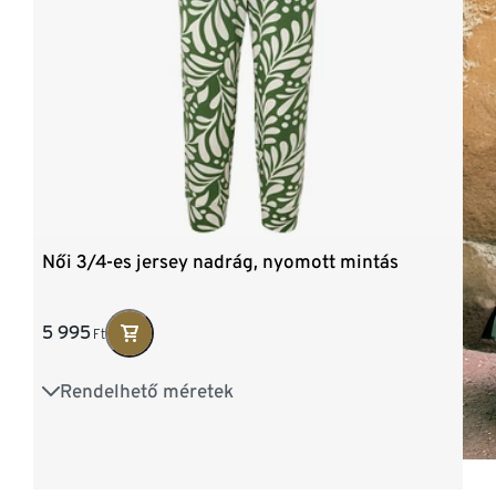
Női 3/4-es jersey nadrág, nyomott mintás
5 995
Ft
Rendelhető méretek
S 36/38
M 40/42
L 44/46
XL 48/50
XXL 52/54