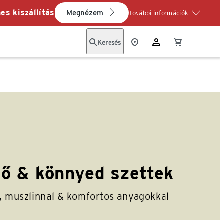
es kiszállítás
Megnézem
További információk
Keresés
lő & könnyed szettek
l, muszlinnal & komfortos anyagokkal