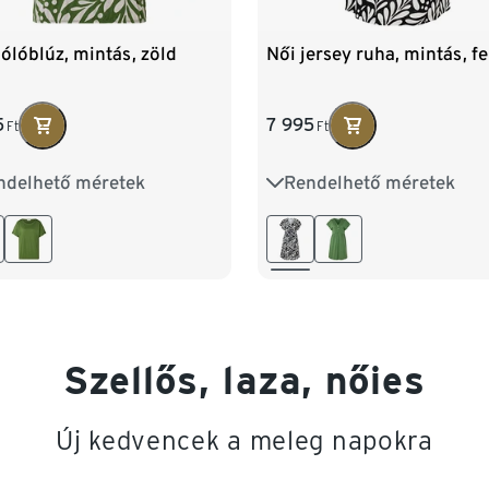
ólóblúz, mintás, zöld
Női jersey ruha, mintás, f
5
7 995
Ft
Ft
ndelhető méretek
Rendelhető méretek
6/38
M 40/42
L 44/46
S 36/38
M 40/42
L 44/
48/50
XXL 52/54
XL 48/50
XXL 52/54
Szellős, laza, nőies
Új kedvencek a meleg napokra